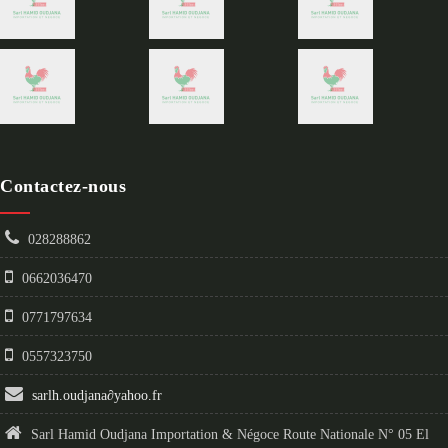
Contactez-nous
028288862
0662036470
0771797634
0557323750
sarlh.oudjana
∂
yahoo.fr
Sarl Hamid Oudjana Importation & Négoce Route Nationale N° 05 El