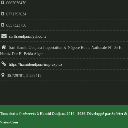
0662036470
0771797634
0557323750
sarlh.oudjana
∂
yahoo.fr
Sarl Hamid Oudjana Importation & Négoce Route Nationale N° 05 El
Hamiz Dar El Beida Alger
https://hamidoudjana-imp-exp.dz
36.729701, 3.232412
Tous droits © réservés à Hamid Oudjana 2016 - 2026. Développé par
SoftArt
&
VisionCom