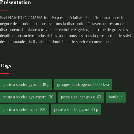
Présentation
Sarl HAMID OUDJANA Imp-Exp est spécialisée dans l’importation et le
négoce des produits et nous assurons la distribution à travers un réseau de
distributeurs implanté à travers le territoire Algérien, constitué de grossistes,
détaillants et sociétés industrielles, à qui nous assurons la prospection, le suivi
des commandes, la livraison à domicile et le service recouvrement.
Tags
poste a souder gysmi 130 p
groupes électrogènes 8000 kva
poste a souder gys expert 130
poste a souder gys e163
bouloun
poste a souder expert 220
poste a souder gysmi 80 p