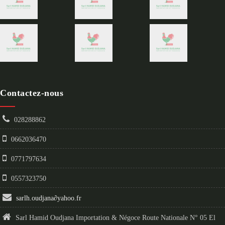
Contactez-nous
028288862
0662036470
0771797634
0557323750
sarlh.oudjana
∂
yahoo.fr
Sarl Hamid Oudjana Importation & Négoce Route Nationale N° 05 El