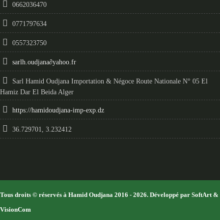
0662036470
0771797634
0557323750
sarlh.oudjana
∂
yahoo.fr
Sarl Hamid Oudjana Importation & Négoce Route Nationale N° 05 El
Hamiz Dar El Beida Alger
https://hamidoudjana-imp-exp.dz
36.729701, 3.232412
Tous droits © réservés à Hamid Oudjana 2016 - 2026. Développé par
SoftArt
&
VisionCom