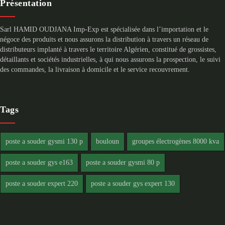
Présentation
Sarl HAMID OUDJANA Imp-Exp est spécialisée dans l’importation et le
négoce des produits et nous assurons la distribution à travers un réseau de
distributeurs implanté à travers le territoire Algérien, constitué de grossistes,
détaillants et sociétés industrielles, à qui nous assurons la prospection, le suivi
des commandes, la livraison à domicile et le service recouvrement.
Tags
poste a souder gysmi 130 p
bouloun
groupes électrogènes 8000 kva
poste a souder gys e163
poste a souder gysmi 80 p
poste a souder expert 220
poste a souder gys expert 130