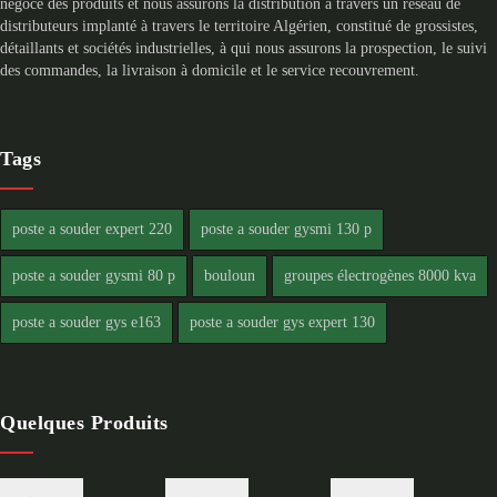
négoce des produits et nous assurons la distribution à travers un réseau de
distributeurs implanté à travers le territoire Algérien, constitué de grossistes,
détaillants et sociétés industrielles, à qui nous assurons la prospection, le suivi
des commandes, la livraison à domicile et le service recouvrement.
Tags
poste a souder expert 220
poste a souder gysmi 130 p
poste a souder gysmi 80 p
bouloun
groupes électrogènes 8000 kva
poste a souder gys e163
poste a souder gys expert 130
Quelques Produits