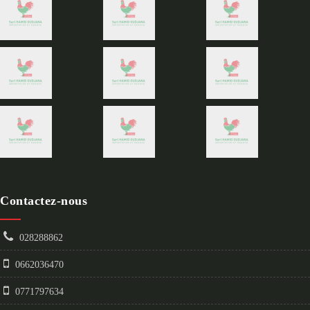
Contactez-nous
028288862
0662036470
0771797634